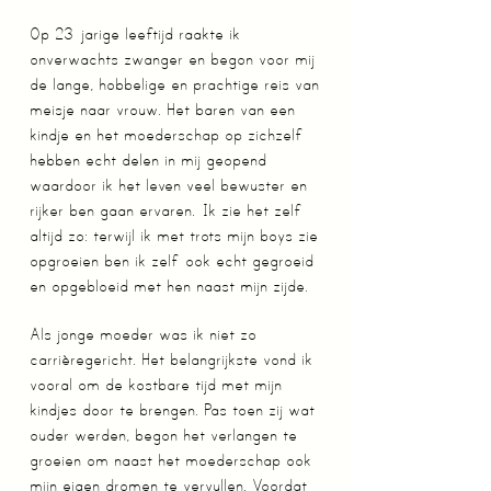
Op 23-jarige leeftijd raakte ik
onverwachts zwanger en begon voor mij
de lange, hobbelige en prachtige reis van
meisje naar vrouw. Het baren van een
kindje en het moederschap op zichzelf
hebben echt delen in mij geopend
waardoor ik het leven veel bewuster en
rijker ben gaan ervaren.
Ik zie het zelf
altijd zo: terwijl ik met trots mijn boys zie
opgroeien ben ik zelf ook echt gegroeid
en opgebloeid met hen naast mijn zijde.
Als jonge moeder was ik niet zo
carrièregericht. Het belangrijkste vond ik
vooral om de kostbare tijd met mijn
kindjes door te brengen. Pas toen zij wat
ouder werden, begon het verlangen te
groeien om naast het moederschap ook
mijn eigen dromen te vervullen. Voordat