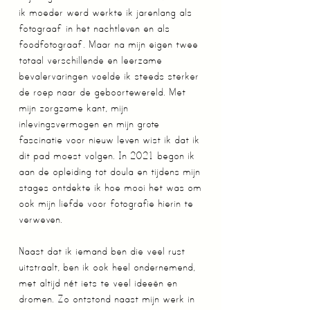
ik moeder werd werkte ik jarenlang als
fotograaf in het nachtleven en als
foodfotograaf. Maar na mijn eigen twee
totaal verschillende en leerzame
bevalervaringen voelde ik steeds sterker
de roep naar de geboortewereld. Met
mijn zorgzame kant, mijn
inlevingsvermogen en mijn grote
fascinatie voor nieuw leven wist ik dat ik
dit pad moest volgen. In 2021 begon ik
aan de opleiding tot doula en tijdens mijn
stages ontdekte ik hoe mooi het was om
ook mijn liefde voor fotografie hierin te
verweven.
Naast dat ik iemand ben die veel rust
uitstraalt, ben ik ook heel ondernemend,
met altijd nét iets te veel ideeën en
dromen. Zo ontstond naast mijn werk in