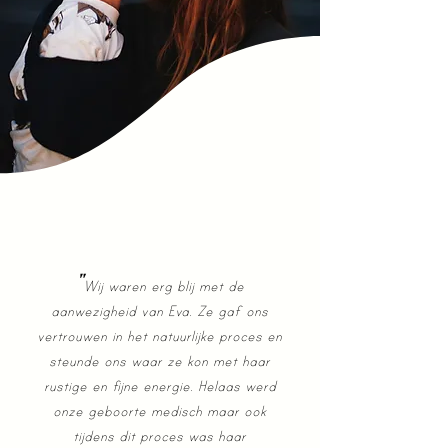
"
Wij waren erg blij met de
aanwezigheid van Eva. Ze gaf ons
vertrouwen in het natuurlijke proces en
steunde ons waar ze kon met haar
rustige en fijne energie. Helaas werd
onze geboorte medisch maar ook
tijdens dit proces was haar